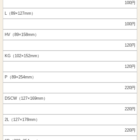
100円
L（89×127mm）
100円
HV（89×158mm）
120円
KG（102×152mm）
120円
P（89×254mm）
220円
DSCW（127×169mm）
220円
2L（127×178mm）
220円